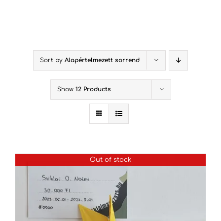
Kihagyás
Sort by
Alapértelmezett sorrend
Show
12 Products
Out of stock