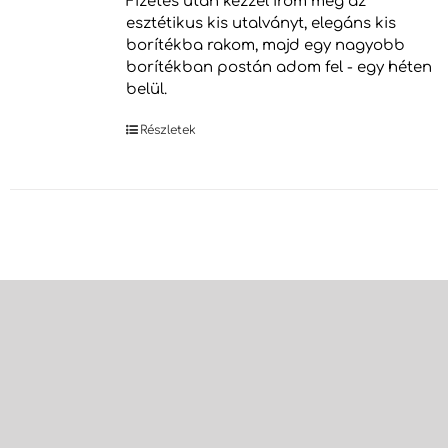
Fizetés után kézzel írom meg az
esztétikus kis utalványt, elegáns kis
borítékba rakom, majd egy nagyobb
borítékban postán adom fel - egy héten
belül.
Részletek