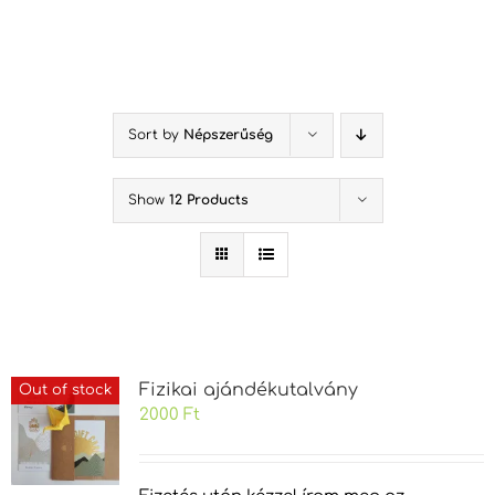
Kihagyás
Sort by
Népszerűség
Show
12 Products
Fizikai ajándékutalvány
Out of stock
2000
Ft