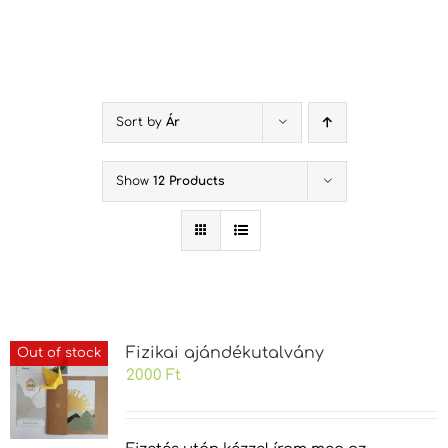
Kihagyás
Sort by
Ár
Show
12 Products
Fizikai ajándékutalvány
Out of stock
2000
Ft