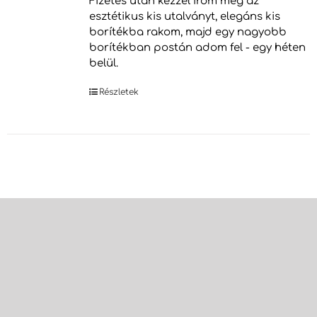
Fizetés után kézzel írom meg az
esztétikus kis utalványt, elegáns kis
borítékba rakom, majd egy nagyobb
borítékban postán adom fel - egy héten
belül.
Részletek