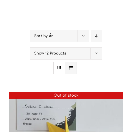
Kihagyás
Sort by
Ár
Show
12 Products
Out of stock