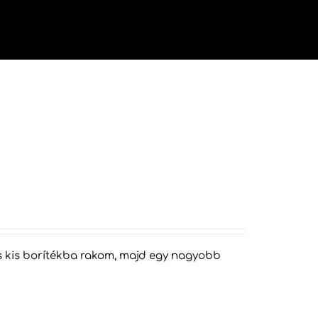
vége
áns kis borítékba rakom, majd egy nagyobb