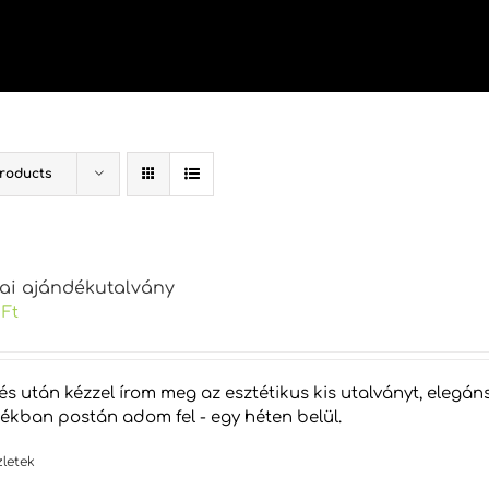
Products
kai ajándékutalvány
0
Ft
tés után kézzel írom meg az esztétikus kis utalványt, eleg
tékban postán adom fel - egy héten belül.
zletek