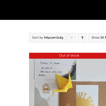
Kihagyás
Sort by
Népszerűség
Show
24 
Out of stock