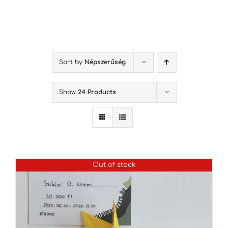
Kihagyás
Sort by
Népszerűség
Show
24 Products
Out of stock