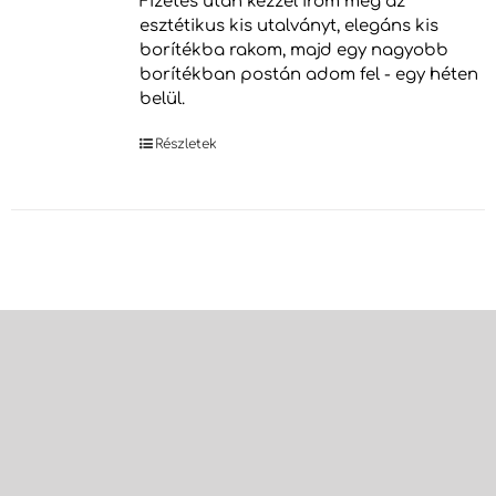
Fizetés után kézzel írom meg az
esztétikus kis utalványt, elegáns kis
borítékba rakom, majd egy nagyobb
borítékban postán adom fel - egy héten
belül.
Részletek