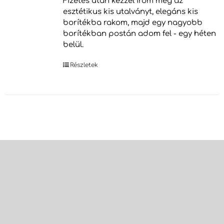
Fizetés után kézzel írom meg az
esztétikus kis utalványt, elegáns kis
borítékba rakom, majd egy nagyobb
borítékban postán adom fel - egy héten
belül.
Részletek