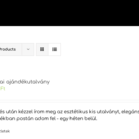
Products
kai ajándékutalvány
0
Ft
tés után kézzel írom meg az esztétikus kis utalványt, eleg
tékban postán adom fel - egy héten belül.
zletek