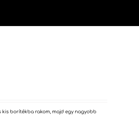
vége
áns kis borítékba rakom, majd egy nagyobb