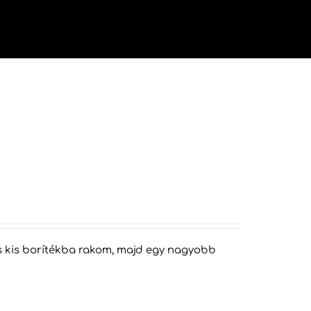
vége
áns kis borítékba rakom, majd egy nagyobb