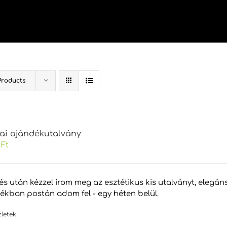
Products
kai ajándékutalvány
0
Ft
tés után kézzel írom meg az esztétikus kis utalványt, eleg
tékban postán adom fel - egy héten belül.
zletek