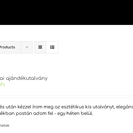
Products
kai ajándékutalvány
0
Ft
tés után kézzel írom meg az esztétikus kis utalványt, eleg
tékban postán adom fel - egy héten belül.
zletek