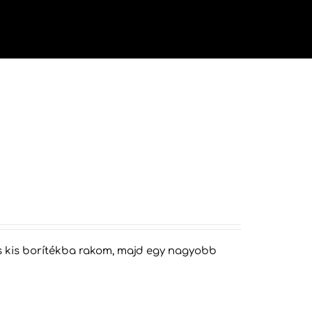
vége
áns kis borítékba rakom, majd egy nagyobb