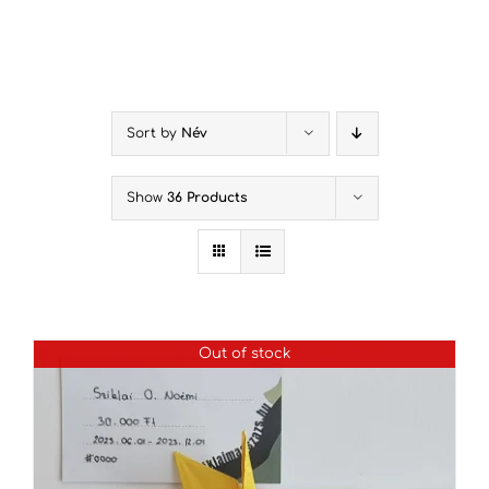
Kihagyás
Sort by
Név
Show
36 Products
Out of stock