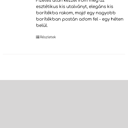
Fizetés után kézzel írom meg az
esztétikus kis utalványt, elegáns kis
borítékba rakom, majd egy nagyobb
borítékban postán adom fel - egy héten
belül.
Részletek