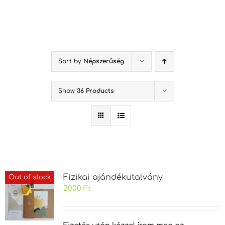
Kihagyás
Sort by
Népszerűség
Show
36 Products
Fizikai ajándékutalvány
Out of stock
2000
Ft