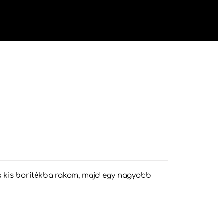
vége
áns kis borítékba rakom, majd egy nagyobb