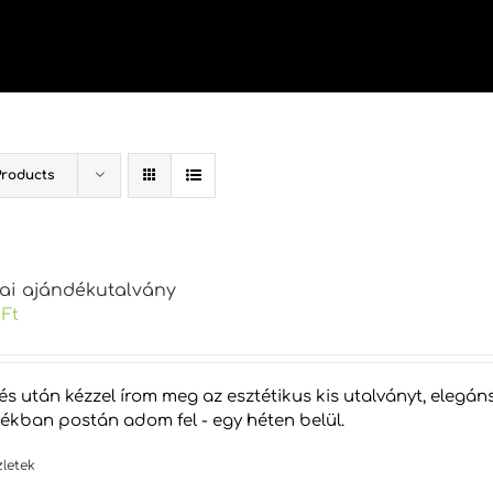
Products
kai ajándékutalvány
0
Ft
tés után kézzel írom meg az esztétikus kis utalványt, eleg
tékban postán adom fel - egy héten belül.
zletek