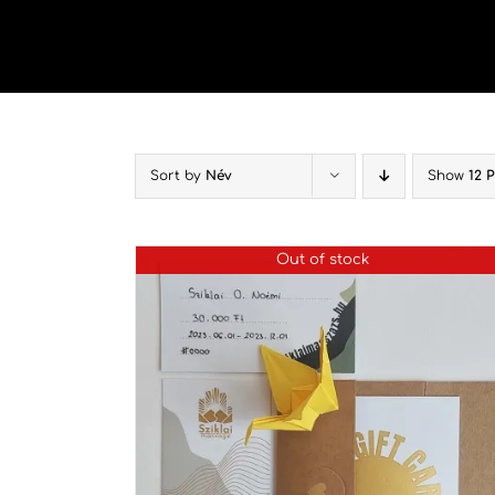
Kihagyás
Sort by
Név
Show
12 
Out of stock