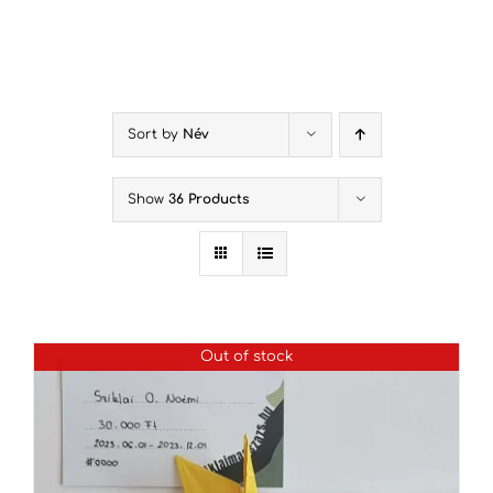
Kihagyás
Sort by
Név
Show
36 Products
Out of stock