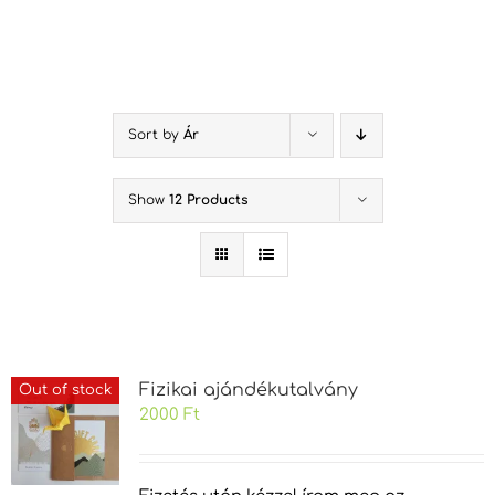
Kihagyás
Sort by
Ár
Show
12 Products
Fizikai ajándékutalvány
Out of stock
2000
Ft