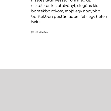
Fizetés után kézzel írom meg az
esztétikus kis utalványt, elegáns kis
borítékba rakom, majd egy nagyobb
borítékban postán adom fel - egy héten
belül.
Részletek