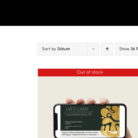
Kihagyás
Sort by
Dátum
Show
36 
Out of stock