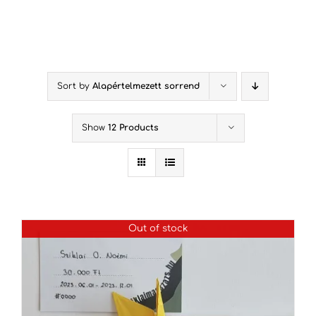
Kihagyás
Sort by
Alapértelmezett sorrend
Show
12 Products
Out of stock