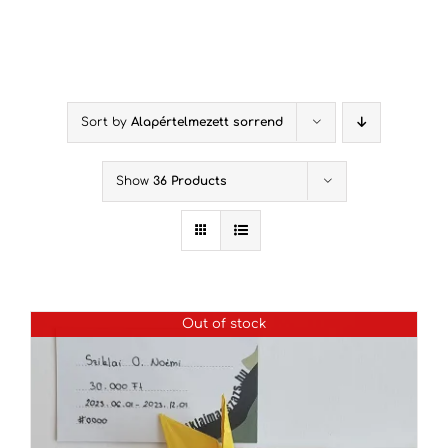
Kihagyás
Sort by
Alapértelmezett sorrend
Show
36 Products
Out of stock