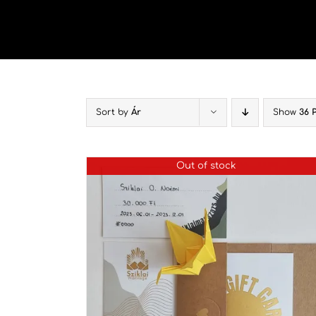
Kihagyás
Sort by
Ár
Show
36 
Out of stock