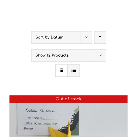
Kihagyás
Sort by
Dátum
Show
12 Products
Out of stock