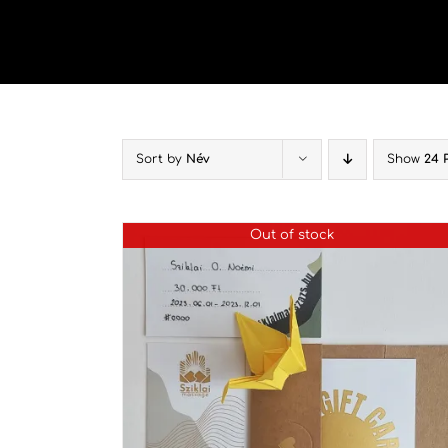
Kihagyás
Sort by
Név
Show
24 
Out of stock