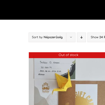
Kihagyás
Sort by
Népszerűség
Show
24 
Out of stock