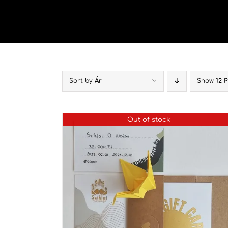
Kihagyás
Sort by
Ár
Show
12 
Out of stock